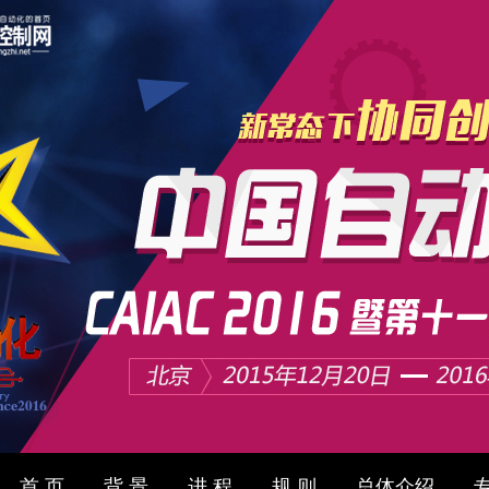
首 页
背 景
进 程
规 则
总体介绍